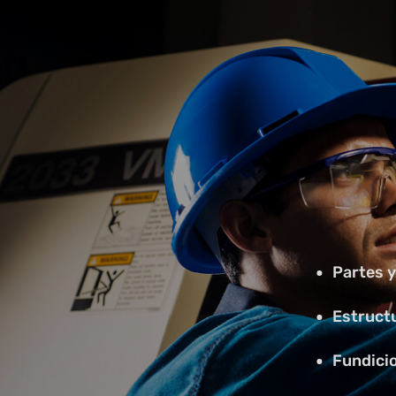
Partes 
Estruct
Fundici