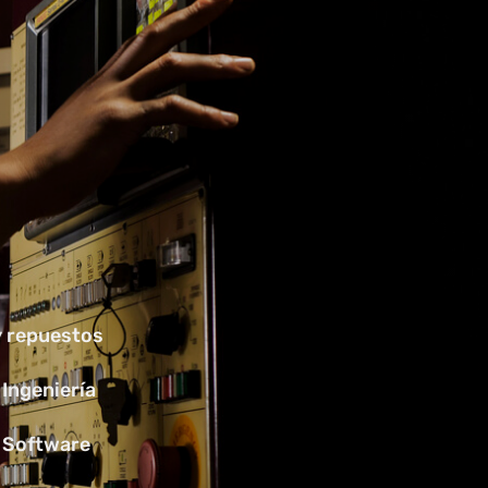
y repuestos
 Ingeniería
e Software