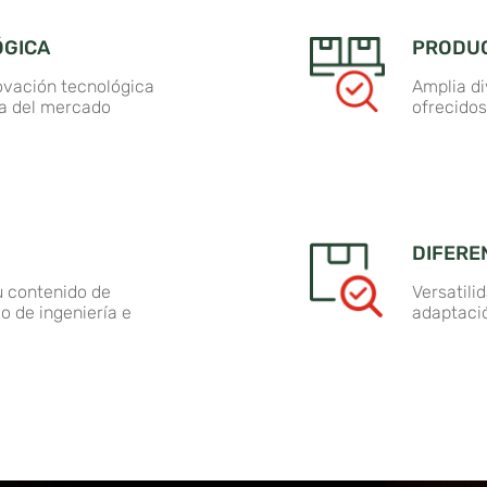
ÓGICA
PRODUC
ovación tecnológica
Amplia di
da del mercado
ofrecidos
DIFERE
u contenido de
Versatili
o de ingeniería e
adaptaci